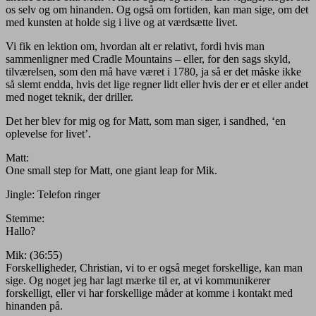
os selv og om hinanden. Og også om fortiden, kan man sige, om det
med kunsten at holde sig i live og at værdsætte livet.
Vi fik en lektion om, hvordan alt er relativt, fordi hvis man
sammenligner med Cradle Mountains – eller, for den sags skyld,
tilværelsen, som den må have været i 1780, ja så er det måske ikke
så slemt endda, hvis det lige regner lidt eller hvis der er et eller andet
med noget teknik, der driller.
Det her blev for mig og for Matt, som man siger, i sandhed, ‘en
oplevelse for livet’.
Matt:
One small step for Matt, one giant leap for Mik.
Jingle: Telefon ringer
Stemme:
Hallo?
Mik: (36:55)
Forskelligheder, Christian, vi to er også meget forskellige, kan man
sige. Og noget jeg har lagt mærke til er, at vi kommunikerer
forskelligt, eller vi har forskellige måder at komme i kontakt med
hinanden på.