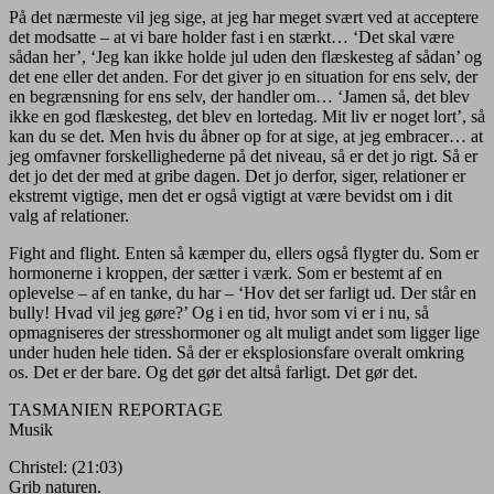
På det nærmeste vil jeg sige, at jeg har meget svært ved at acceptere
det modsatte – at vi bare holder fast i en stærkt… ‘Det skal være
sådan her’, ‘Jeg kan ikke holde jul uden den flæskesteg af sådan’ og
det ene eller det anden. For det giver jo en situation for ens selv, der
en begrænsning for ens selv, der handler om… ‘Jamen så, det blev
ikke en god flæskesteg, det blev en lortedag. Mit liv er noget lort’, så
kan du se det. Men hvis du åbner op for at sige, at jeg embracer… at
jeg omfavner forskellighederne på det niveau, så er det jo rigt. Så er
det jo det der med at gribe dagen. Det jo derfor, siger, relationer er
ekstremt vigtige, men det er også vigtigt at være bevidst om i dit
valg af relationer.
Fight and flight. Enten så kæmper du, ellers også flygter du. Som er
hormonerne i kroppen, der sætter i værk. Som er bestemt af en
oplevelse – af en tanke, du har – ‘Hov det ser farligt ud. Der står en
bully! Hvad vil jeg gøre?’ Og i en tid, hvor som vi er i nu, så
opmagniseres der stresshormoner og alt muligt andet som ligger lige
under huden hele tiden. Så der er eksplosionsfare overalt omkring
os. Det er der bare. Og det gør det altså farligt. Det gør det.
TASMANIEN REPORTAGE
Musik
Christel: (21:03)
Grib naturen.