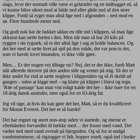
slags, hvor der normalt ville være et gelænder og en indhugget sti, så
vi kunne blive sikret mod at falde ned eller glide ned af den store
klippe. Fordi så ryger man altså lige ned i afgrunden – ned mod en
sø. Flere hundrede meter ned.
Og godt nok har de hukket sådan en rille ind i klippen, så man lige
akkurat kan sætte hælen i den. Men når man så har 20 kilo på
ryggen i sin rygsæk, så er der altså lige i sag at holde balancen. Og
det her med at sætte livet på spil på den måde, det var præcis det,
som vi havde lovet hinanden, vi ikke ville gøre.
Men… Er der nogen vej tilbage nu? Nej, det er der ikke, fordi Matt
står allerede derovre på den anden side og venter på mig. Så der er
ikke andet for end at sætte neglene i klippesiden og så ét skridt ad
gangen – uden at kigge ned – og klatre på klipper i blæst og regn.
‘Rite of passage’ kan man vist roligt kalde det her – ikke bare for en
18-årig dansk australer, men også for en 63-årig far.
Jeg vil sige, at hvis du kan gøre det her, Matt, så er du kvalificeret
for Mount Everest. Det her er så barskt!
Det har regnet og sneet non-stop siden vi startede, og stierne er
efterhånden forvandlet til bække med… der fosser med vand. Det
vælter ned med vand overalt på bjergsiden. Og så for at undgå
vandstrømmene, så zigzagger vi lidt, hopper rundt, også ind i buske