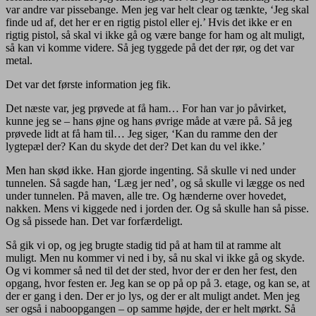
var andre var pissebange. Men jeg var helt clear og tænkte, ‘Jeg skal
finde ud af, det her er en rigtig pistol eller ej.’ Hvis det ikke er en
rigtig pistol, så skal vi ikke gå og være bange for ham og alt muligt,
så kan vi komme videre. Så jeg tyggede på det der rør, og det var
metal.
Det var det første information jeg fik.
Det næste var, jeg prøvede at få ham… For han var jo påvirket,
kunne jeg se – hans øjne og hans øvrige måde at være på. Så jeg
prøvede lidt at få ham til… Jeg siger, ‘Kan du ramme den der
lygtepæl der? Kan du skyde det der? Det kan du vel ikke.’
Men han skød ikke. Han gjorde ingenting. Så skulle vi ned under
tunnelen. Så sagde han, ‘Læg jer ned’, og så skulle vi lægge os ned
under tunnelen. På maven, alle tre. Og hænderne over hovedet,
nakken. Mens vi kiggede ned i jorden der. Og så skulle han så pisse.
Og så pissede han. Det var forfærdeligt.
Så gik vi op, og jeg brugte stadig tid på at ham til at ramme alt
muligt. Men nu kommer vi ned i by, så nu skal vi ikke gå og skyde.
Og vi kommer så ned til det der sted, hvor der er den her fest, den
opgang, hvor festen er. Jeg kan se op på op på 3. etage, og kan se, at
der er gang i den. Der er jo lys, og der er alt muligt andet. Men jeg
ser også i naboopgangen – op samme højde, der er helt mørkt. Så