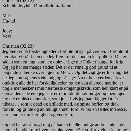
Christian (02:12)
Schhhhhhyyiuh. Dum-di-dum-di-dum…
Mik:
Ha-ha!
Joey:
Vov!
Christian (02:23)
Jeg tænker på forskelligheder i forhold til syn på verden. I forhold til
hvordan vi står i den ene lejr frem for den anden lejr politisk. Det er
sådan som en ting, som jeg oplever lige nu: Folk er bange for krig.
Og jeg har set mange steder. Det er der rimelig god grund til at
begynde at tænke over lige nu. Men… Og det vigtige er for mig, det
er: Jeg kan sagtens sætte mig og så sige: Nu er hele verden af lave
omkring alle de her forskelligheder, og jeg kan allerede mærke, er
nogle mennesker i min nærmeste omgangskreds, som helt klart er på
den anden side end jeg selv er i forhold til holdninger og meninger.
Og det er altså mennesker, som jo… hvis jeg bare kigger i to år
tilbage… som jeg sad og grillede med, og spiste bøffer, og drak
rødvin, og grinte og alt muligt andet, fordi vi har en fælles interesse,
der handler om kærlighed og venskab.
Og det har altså bragt mig på banen til alle mulige andre tanker, der
nemlig handler om: hvem er mine venner? Hvorfor vælger jeg mine