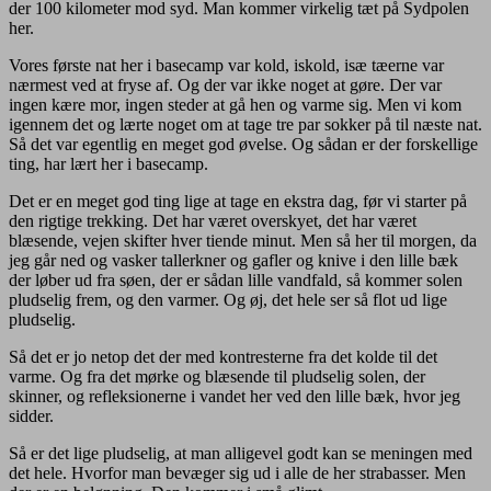
der 100 kilometer mod syd. Man kommer virkelig tæt på Sydpolen
her.
Vores første nat her i basecamp var kold, iskold, isæ tæerne var
nærmest ved at fryse af. Og der var ikke noget at gøre. Der var
ingen kære mor, ingen steder at gå hen og varme sig. Men vi kom
igennem det og lærte noget om at tage tre par sokker på til næste nat.
Så det var egentlig en meget god øvelse. Og sådan er der forskellige
ting, har lært her i basecamp.
Det er en meget god ting lige at tage en ekstra dag, før vi starter på
den rigtige trekking. Det har været overskyet, det har været
blæsende, vejen skifter hver tiende minut. Men så her til morgen, da
jeg går ned og vasker tallerkner og gafler og knive i den lille bæk
der løber ud fra søen, der er sådan lille vandfald, så kommer solen
pludselig frem, og den varmer. Og øj, det hele ser så flot ud lige
pludselig.
Så det er jo netop det der med kontresterne fra det kolde til det
varme. Og fra det mørke og blæsende til pludselig solen, der
skinner, og refleksionerne i vandet her ved den lille bæk, hvor jeg
sidder.
Så er det lige pludselig, at man alligevel godt kan se meningen med
det hele. Hvorfor man bevæger sig ud i alle de her strabasser. Men