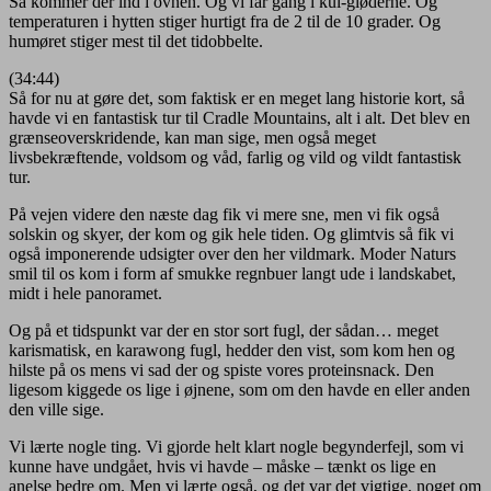
Så kommer der ind i ovnen. Og vi får gang i kul-gløderne. Og
temperaturen i hytten stiger hurtigt fra de 2 til de 10 grader. Og
humøret stiger mest til det tidobbelte.
(34:44)
Så for nu at gøre det, som faktisk er en meget lang historie kort, så
havde vi en fantastisk tur til Cradle Mountains, alt i alt. Det blev en
grænseoverskridende, kan man sige, men også meget
livsbekræftende, voldsom og våd, farlig og vild og vildt fantastisk
tur.
På vejen videre den næste dag fik vi mere sne, men vi fik også
solskin og skyer, der kom og gik hele tiden. Og glimtvis så fik vi
også imponerende udsigter over den her vildmark. Moder Naturs
smil til os kom i form af smukke regnbuer langt ude i landskabet,
midt i hele panoramet.
Og på et tidspunkt var der en stor sort fugl, der sådan… meget
karismatisk, en karawong fugl, hedder den vist, som kom hen og
hilste på os mens vi sad der og spiste vores proteinsnack. Den
ligesom kiggede os lige i øjnene, som om den havde en eller anden
den ville sige.
Vi lærte nogle ting. Vi gjorde helt klart nogle begynderfejl, som vi
kunne have undgået, hvis vi havde – måske – tænkt os lige en
anelse bedre om. Men vi lærte også, og det var det vigtige, noget om