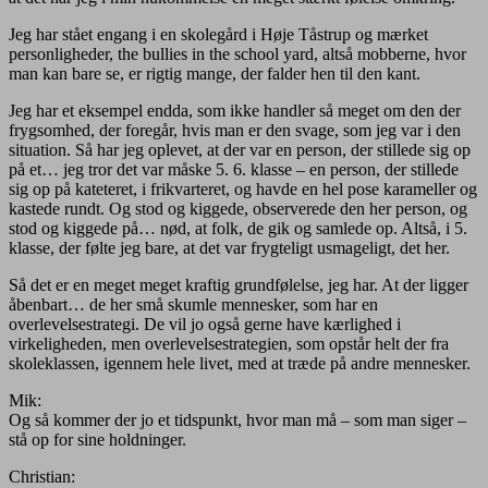
Jeg har stået engang i en skolegård i Høje Tåstrup og mærket
personligheder, the bullies in the school yard, altså mobberne, hvor
man kan bare se, er rigtig mange, der falder hen til den kant.
Jeg har et eksempel endda, som ikke handler så meget om den der
frygsomhed, der foregår, hvis man er den svage, som jeg var i den
situation. Så har jeg oplevet, at der var en person, der stillede sig op
på et… jeg tror det var måske 5. 6. klasse – en person, der stillede
sig op på kateteret, i frikvarteret, og havde en hel pose karameller og
kastede rundt. Og stod og kiggede, observerede den her person, og
stod og kiggede på… nød, at folk, de gik og samlede op. Altså, i 5.
klasse, der følte jeg bare, at det var frygteligt usmageligt, det her.
Så det er en meget meget kraftig grundfølelse, jeg har. At der ligger
åbenbart… de her små skumle mennesker, som har en
overlevelsestrategi. De vil jo også gerne have kærlighed i
virkeligheden, men overlevelsestrategien, som opstår helt der fra
skoleklassen, igennem hele livet, med at træde på andre mennesker.
Mik:
Og så kommer der jo et tidspunkt, hvor man må – som man siger –
stå op for sine holdninger.
Christian: