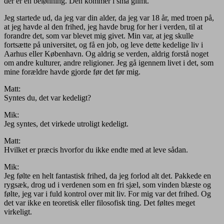
der er en belønning. Den kommer i små glimt.
Jeg startede ud, da jeg var din alder, da jeg var 18 år, med troen på,
at jeg havde al den frihed, jeg havde brug for her i verden, til at
forandre det, som var blevet mig givet. Min var, at jeg skulle
fortsætte på universitet, og få en job, og leve dette kedelige liv i
Aarhus eller København. Og aldrig se verden, aldrig forstå noget
om andre kulturer, andre religioner. Jeg gå igennem livet i det, som
mine forældre havde gjorde før det før mig.
Matt:
Syntes du, det var kedeligt?
Mik:
Jeg syntes, det virkede utroligt kedeligt.
Matt:
Hvilket er præcis hvorfor du ikke endte med at leve sådan.
Mik:
Jeg følte en helt fantastisk frihed, da jeg forlod alt det. Pakkede en
rygsæk, drog ud i verdenen som en fri sjæl, som vinden blæste og
følte, jeg var i fuld kontrol over mit liv. For mig var det frihed. Og
det var ikke en teoretisk eller filosofisk ting. Det føltes meget
virkeligt.