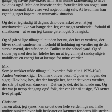
gange jeg havde provokeret ham. Han kunne kraftedemig jo have
skudt os også. Men den historie er det, fortæller lidt om noget, som
man jo normalt ikke viser ved noget om sig selv. At hvad man kan
egentlig taget kapere i en traumatisk situation.
Og det er jeg stadig til dagens dato overrasket over, at jeg
overhovedet ikke var bange der. Jeg var meget tænkende i forhold til
situationen – at se om jeg kunne gøre noget. Strategisk.
Og så går vi lige tilbage til nutiden her nu, det her er verdens, der
bliver skillet vandene her i forhold til holdning og værdier og de der
stærke mænd, der står derude. Bullies in the school yard. Og så
sidder jeg med den her følelse her nu at jeg vil højst sandsynligvis
mobilisere en energi for at kæmpe for mine værdier.
Mik:
Som jo trækker tråde tilbage til, hvordan folk talte i 1939-1940,
Anden Verdenskrig… Danmark bliver besat. Og der er nogen, der
siger, ‘Hov hov, hov, det der foregår her, her er det vores værdier,
der står på spil som danskere’. Det var jo det, det handlede om. Og
der var jo netop dengang også folk, der var klar til at sige, ‘Vi sætter
livet på spil.’
Christian:
Jamen altså, jeg synes, kan se det over hele verden lige nu. I alle
mulige punkter, hvor folk beskytter og kæmper for deres lille steder,