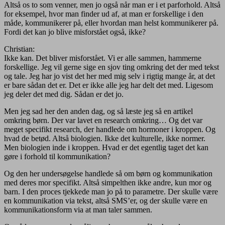
Altså os to som venner, men jo også når man er i et parforhold. Altså
for eksempel, hvor man finder ud af, at man er forskellige i den
måde, kommunikerer på, eller hvordan man helst kommunikerer på.
Fordi det kan jo blive misforstået også, ikke?
Christian:
Ikke kan. Det bliver misforstået. Vi er alle sammen, hammerne
forskellige. Jeg vil gerne sige en sjov ting omkring det der med tekst
og tale. Jeg har jo vist det her med mig selv i rigtig mange år, at det
er bare sådan det er. Det er ikke alle jeg har delt det med. Ligesom
jeg deler det med dig. Sådan er det jo.
Men jeg sad her den anden dag, og så læste jeg så en artikel
omkring børn. Der var lavet en research omkring… Og det var
meget specifikt research, der handlede om hormoner i kroppen. Og
hvad de betød. Altså biologien. Ikke det kulturelle, ikke normer.
Men biologien inde i kroppen. Hvad er det egentlig taget det kan
gøre i forhold til kommunikation?
Og den her undersøgelse handlede så om børn og kommunikation
med deres mor specifikt. Altså simpelthen ikke andre, kun mor og
barn. I den proces tjekkede man jo på to parametre. Der skulle være
en kommunikation via tekst, altså SMS’er, og der skulle være en
kommunikationsform via at man taler sammen.