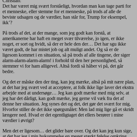
Christian:
Det har været mig svært forståeligt, hvordan man kan tage parti for
et menneske, eller stemme for et menneske, på trods af alle de
beviste udsagen og de værdier, han står for, Trump for eksempel,
ikk’?
På trods af det, at der mange, som jeg godt kan forstå, at
amerikanerne har haft en meget svær tilværelse, jo igen, er ikke
noget, er sort og hvidt, så der er hele den der… Det har sgu ikke
været godt, de har mistet job og alt muligt andet. Og så er de
ligesom kommet i en situation, så på trods af alle tingene, der siger
alarm-alarm-alarm-alarm! i forhold til den her personlighed, så
stemmer vi for ham alligevel. Altså fordi så håber vi på, det går
bedre.
Og det er måske den der ting, kan jeg mærke, altså på mit nære plan,
at det har jeg svært ved at acceptere, at folk ikke lige laver det ekstra
arbejde med at undersøge… Jeg kan godt mærke med mig selv, at
jeg har det dårligt, kan godt mærke, jeg gerne vil væk fra det af
denne her situation. Jeg synes det og det, det gør det svært for mig.
Hvorfor stiller de det ikke spørgsmålet: Men lad mig lige gå et skridt
længere ned. Hvad er det egentligtaget det ellers berører i mine
værdier i øvrigt?
Men det er ligesom… det glider bare over. Og det kan jeg kun sige,
at det har jeg i min hukommelse en meget stærkt følelse omkring.