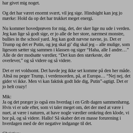
har givet mig noget.
Og det har været enormt svært, vil jeg sige. Hindsight kan jeg jo
mærke: Hold da op det har trukket meget energi.
Nu kommer hovedprøven for mig, det, der sker lige nu ude i verden.
Jeg kan lige så godt sige, er jo alle de her store, nærmest monstre,
bullies in the school yard. Jeg kan godt nævne navne, jo. Det er
Trump og det er Putin, og jeg skal gi’ dig skal jeg – alle mulige, som
ligesom sætter sig sammen i klassen og siger “Haha, alle I andre…”
Alle de der modsatte værdier, “Det kun den stærkeste, der
overlever,” og så videre og så videre.
Det er ret voldsomt. Det havde jeg ikke set komme på den her måde.
Altså nu peger Trump, i verdensorden, på, at Europa… “Nej nej, det
gider vi ikke. Men vi kan faktisk godt lide dig, Putin”-agtigt. Det er
jo helt crazy!
Mik:
Ja og det præger jo også ens hverdag i en Grib dagen sammenhæng.
Hvis vi er ude efter, som vi taler meget om, det der med at være i
nuet, at være i naturen, at have nogle værdier omkring den klode, vi
bor på, og så videre. Hallo! Så skaber det en masse forurening i
hverdagen med de der negative indgange til det.