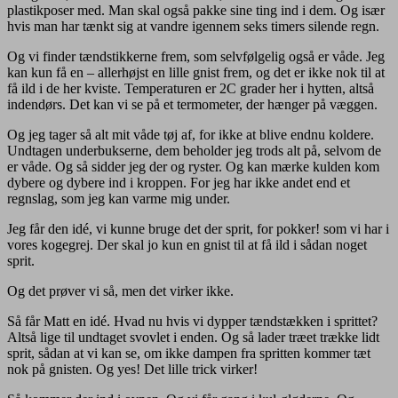
plastikposer med. Man skal også pakke sine ting ind i dem. Og især
hvis man har tænkt sig at vandre igennem seks timers silende regn.
Og vi finder tændstikkerne frem, som selvfølgelig også er våde. Jeg
kan kun få en – allerhøjst en lille gnist frem, og det er ikke nok til at
få ild i de her kviste. Temperaturen er 2C grader her i hytten, altså
indendørs. Det kan vi se på et termometer, der hænger på væggen.
Og jeg tager så alt mit våde tøj af, for ikke at blive endnu koldere.
Undtagen underbukserne, dem beholder jeg trods alt på, selvom de
er våde. Og så sidder jeg der og ryster. Og kan mærke kulden kom
dybere og dybere ind i kroppen. For jeg har ikke andet end et
regnslag, som jeg kan varme mig under.
Jeg får den idé, vi kunne bruge det der sprit, for pokker! som vi har i
vores kogegrej. Der skal jo kun en gnist til at få ild i sådan noget
sprit.
Og det prøver vi så, men det virker ikke.
Så får Matt en idé. Hvad nu hvis vi dypper tændstækken i sprittet?
Altså lige til undtaget svovlet i enden. Og så lader træet trække lidt
sprit, sådan at vi kan se, om ikke dampen fra spritten kommer tæt
nok på gnisten. Og yes! Det lille trick virker!