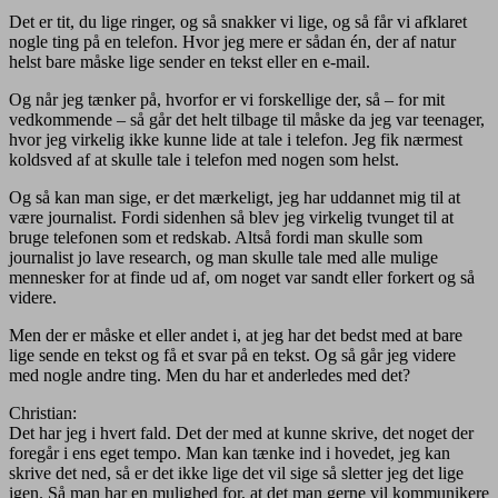
Det er tit, du lige ringer, og så snakker vi lige, og så får vi afklaret
nogle ting på en telefon. Hvor jeg mere er sådan én, der af natur
helst bare måske lige sender en tekst eller en e-mail.
Og når jeg tænker på, hvorfor er vi forskellige der, så – for mit
vedkommende – så går det helt tilbage til måske da jeg var teenager,
hvor jeg virkelig ikke kunne lide at tale i telefon. Jeg fik nærmest
koldsved af at skulle tale i telefon med nogen som helst.
Og så kan man sige, er det mærkeligt, jeg har uddannet mig til at
være journalist. Fordi sidenhen så blev jeg virkelig tvunget til at
bruge telefonen som et redskab. Altså fordi man skulle som
journalist jo lave research, og man skulle tale med alle mulige
mennesker for at finde ud af, om noget var sandt eller forkert og så
videre.
Men der er måske et eller andet i, at jeg har det bedst med at bare
lige sende en tekst og få et svar på en tekst. Og så går jeg videre
med nogle andre ting. Men du har et anderledes med det?
Christian:
Det har jeg i hvert fald. Det der med at kunne skrive, det noget der
foregår i ens eget tempo. Man kan tænke ind i hovedet, jeg kan
skrive det ned, så er det ikke lige det vil sige så sletter jeg det lige
igen. Så man har en mulighed for, at det man gerne vil kommunikere