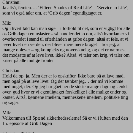
Christian:
Ja altså, femten…. ‘Fifteen Shades of Real Life’ – ‘Service to Life’,
som vi også taler om, at ‘Grib dagen’ egentligtaget er.
Mik:
Og i hvert fald kan man sige – i forhold til det, som er vigtigt for alle
os Grib dagen entusiaster – så handler det jo om, altså hvordan er vi
overhovedet i stand til efterhånden at gribe dagen, altså at føle, at vi
lever livet i en verden, der bliver mere mere broget – tror jeg, at
mange oplever – og kompleks og uoverskuelig, og det er nærmest
det modsatte af at leve livet, ikke? Altså, vi taler om krig, vi taler om
kriser på alle mulige fronter.
Christian:
Hold da op, ja. Men der er jo opskrifter. Ikke bare på at lave mad,
men også på at leve livet. Og der tænker jeg… der må vi komme
med noget, dér. Og jeg har gået her de sidste mange dage og tænkt
over, gud hvor er vi egentligtaget forskellige i alle mulige ender og
kanter. Altså, kønnene imellem, menneskene imellem, politiske ting
og sager.
Mik:
Velkommen til! Spænd sikkerhedsselerne! Så er vi i luften med den
15. episode af Grib Dagen