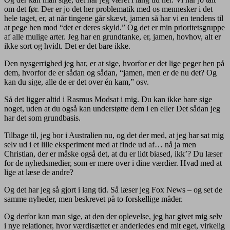
om det før. Der er jo det her problematik med os mennesker i det
hele taget, er, at når tingene går skævt, jamen så har vi en tendens til
at pege hen mod “det er deres skyld.” Og det er min prioritetsgruppe
af alle mulige arter. Jeg har en grundtanke, er, jamen, hovhov, alt er
ikke sort og hvidt. Det er det bare ikke.
Den nysgerrighed jeg har, er at sige, hvorfor er det lige peger hen på
dem, hvorfor de er sådan og sådan, “jamen, men er de nu det? Og
kan du sige, alle de er det over én kam,” osv.
Så det ligger altid i Rasmus Modsat i mig. Du kan ikke bare sige
noget, uden at du også kan understøtte dem i en eller Det sådan jeg
har det som grundbasis.
Tilbage til, jeg bor i Australien nu, og det der med, at jeg har sat mig
selv ud i et lille eksperiment med at finde ud af… nå ja men
Christian, der er måske også det, at du er lidt biased, ikk’? Du læser
for de nyhedsmedier, som er mere over i dine værdier. Hvad med at
lige at læse de andre?
Og det har jeg så gjort i lang tid. Så læser jeg Fox News – og set de
samme nyheder, men beskrevet på to forskellige måder.
Og derfor kan man sige, at den der oplevelse, jeg har givet mig selv
i nye relationer, hvor værdisættet er anderledes end mit eget, virkelig