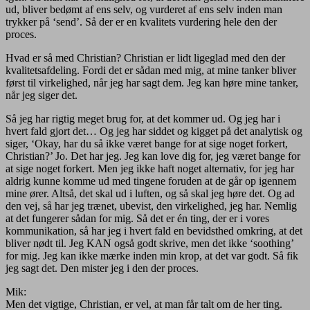
ud, bliver bedømt af ens selv, og vurderet af ens selv inden man
trykker på ‘send’. Så der er en kvalitets vurdering hele den der
proces.
Hvad er så med Christian? Christian er lidt ligeglad med den der
kvalitetsafdeling. Fordi det er sådan med mig, at mine tanker bliver
først til virkelighed, når jeg har sagt dem. Jeg kan høre mine tanker,
når jeg siger det.
Så jeg har rigtig meget brug for, at det kommer ud. Og jeg har i
hvert fald gjort det… Og jeg har siddet og kigget på det analytisk og
siger, ‘Okay, har du så ikke været bange for at sige noget forkert,
Christian?’ Jo. Det har jeg. Jeg kan love dig for, jeg været bange for
at sige noget forkert. Men jeg ikke haft noget alternativ, for jeg har
aldrig kunne komme ud med tingene foruden at de går op igennem
mine ører. Altså, det skal ud i luften, og så skal jeg høre det. Og ad
den vej, så har jeg trænet, ubevist, den virkelighed, jeg har. Nemlig
at det fungerer sådan for mig. Så det er én ting, der er i vores
kommunikation, så har jeg i hvert fald en bevidsthed omkring, at det
bliver nødt til. Jeg KAN også godt skrive, men det ikke ‘soothing’
for mig. Jeg kan ikke mærke inden min krop, at det var godt. Så fik
jeg sagt det. Den mister jeg i den der proces.
Mik:
Men det vigtige, Christian, er vel, at man får talt om de her ting.