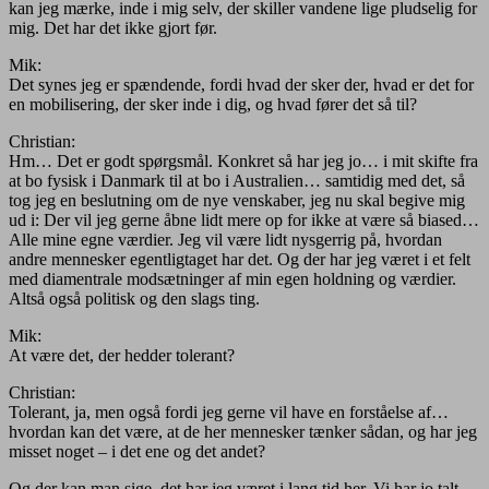
kan jeg mærke, inde i mig selv, der skiller vandene lige pludselig for
mig. Det har det ikke gjort før.
Mik:
Det synes jeg er spændende, fordi hvad der sker der, hvad er det for
en mobilisering, der sker inde i dig, og hvad fører det så til?
Christian:
Hm… Det er godt spørgsmål. Konkret så har jeg jo… i mit skifte fra
at bo fysisk i Danmark til at bo i Australien… samtidig med det, så
tog jeg en beslutning om de nye venskaber, jeg nu skal begive mig
ud i: Der vil jeg gerne åbne lidt mere op for ikke at være så biased…
Alle mine egne værdier. Jeg vil være lidt nysgerrig på, hvordan
andre mennesker egentligtaget har det. Og der har jeg været i et felt
med diamentrale modsætninger af min egen holdning og værdier.
Altså også politisk og den slags ting.
Mik:
At være det, der hedder tolerant?
Christian:
Tolerant, ja, men også fordi jeg gerne vil have en forståelse af…
hvordan kan det være, at de her mennesker tænker sådan, og har jeg
misset noget – i det ene og det andet?
Og der kan man sige, det har jeg været i lang tid her. Vi har jo talt