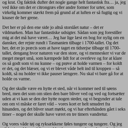
og krat. Og faktisk dufter det nogle gange helt fantastisk fra… ja, jeg
ved ikke om det er citrongræs eller andre former for urter, som
virkelig kommer stærkt frem på grund af at luften er så fugtig og vi
knaser de her grene.
Det her er på den ene side jo altså storslået natur – det er
vildmarken. Man har fantastiske udsigter. Sådan som jeg forestiller
mig at det må have været… Jeg har lige læst en bog for nylig om en
dansker, der rejste rundt i Tasmanien tilbage i 1700-tallet. Og det
her, det er jo præcis som at have taget en tidsrejse tilbage til 1700-
tallet, dengang hvor naturen var den store, og vi mennesker vi var de
meget meget små, som kæmpede lidt for at overleve og for at klare
os så godt som vi nu kunne – og prøve at holde varmen – for koldt
er det, og det blæser, og vi er blevet våde helt ind til kroppen – så
koldt, så nu holder vi ikke pauser længere. Nu skal vi bare gå for at
holde os varme.
Og der skulle være en hytte et sted, når vi kommer ned til søens
bred, men det som om stien den bare bliver ved og ved og fortsætter
uden at vi kan se den der hytte nogen steder, og vi begynder at tale
om om vi måske er faret vild – vores kort er helt smudret fra
hinanden, og det bliver snart mørkt, og vi har efterhånden gået i seks
timer – noget der skulle have været en tre timers vandretur.
Og vores våde tøj og ryksækkene føles tungere og tungere. Og jeg