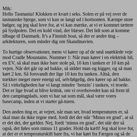
Mik:
Hello Tasmania! Klokken er kvart i seks. Solen er på vej over de
tasmanske bjerge, som vi kan se langt ud i horisonten. Kæmpe store
bølger, og jeg skal love for, at vi kan mærke, at vi er kommet tættere
på Sydpolen. Det en kold vind, der blæser. Det lidt som at komme
tilbage til Danmark. It’s a Finnish boat, så der er andre ting –
arkitekturen, som minder dig om Skandinavien.
To hurtige observationer, mens vi kører op af de små snørklede veje
mod Cradle Mountains. Nummer 1: Når man kører i en elektrisk bil,
en EV, så skal man ikke bare stole på, 10 km i tanken er 10 km på
vejen. Når det går op ad bakke, så sidder man og kigger, og så man
kørt 2 km. Så forsvandt der lige 10 km fra tanken. Altså, den
trækker meget mere energi ud, selvfølgelig, den kører op ad bakke.
Så i virkeligheden har vi langt mindre ‘benzin’ i tanken, vi troede.
Det er lige hvad at blive kritisk, om vi overhovedet kan nå frem til
den campingplads, som vi har sat som mål, skal være vores
basecamp, inden at vi starter gå-turen.
Den anden ting er, at vejret, når man ser, hvad temperaturen er, så
skal man da ikke regne med, fordi det der står ‘Minus en grad’, at så
er det det, der gælder. Nej, fordi ‘minus en grad’, det står der så
også, det føles som minus 11 grader. Hold da kæft! Jeg skal love for,
at der er et temperaturskift bare fra, vi har kørt fra Færgen og så de