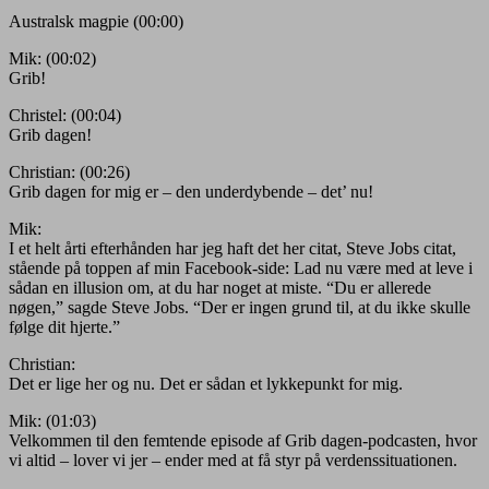
Australsk magpie (00:00)
Mik: (00:02)
Grib!
Christel: (00:04)
Grib dagen!
Christian: (00:26)
Grib dagen for mig er – den underdybende – det’ nu!
Mik:
I et helt årti efterhånden har jeg haft det her citat, Steve Jobs citat,
stående på toppen af min Facebook-side: Lad nu være med at leve i
sådan en illusion om, at du har noget at miste. “Du er allerede
nøgen,” sagde Steve Jobs. “Der er ingen grund til, at du ikke skulle
følge dit hjerte.”
Christian:
Det er lige her og nu. Det er sådan et lykkepunkt for mig.
Mik: (01:03)
Velkommen til den femtende episode af Grib dagen-podcasten, hvor
vi altid – lover vi jer – ender med at få styr på verdenssituationen.