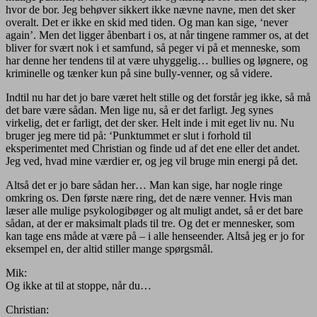
hvor de bor. Jeg behøver sikkert ikke nævne navne, men det sker
overalt. Det er ikke en skid med tiden. Og man kan sige, ‘never
again’. Men det ligger åbenbart i os, at når tingene rammer os, at det
bliver for svært nok i et samfund, så peger vi på et menneske, som
har denne her tendens til at være uhyggelig… bullies og løgnere, og
kriminelle og tænker kun på sine bully-venner, og så videre.
Indtil nu har det jo bare været helt stille og det forstår jeg ikke, så må
det bare være sådan. Men lige nu, så er det farligt. Jeg synes
virkelig, det er farligt, det der sker. Helt inde i mit eget liv nu. Nu
bruger jeg mere tid på: ‘Punktummet er slut i forhold til
eksperimentet med Christian og finde ud af det ene eller det andet.
Jeg ved, hvad mine værdier er, og jeg vil bruge min energi på det.
Altså det er jo bare sådan her… Man kan sige, har nogle ringe
omkring os. Den første nære ring, det de nære venner. Hvis man
læser alle mulige psykologibøger og alt muligt andet, så er det bare
sådan, at der er maksimalt plads til tre. Og det er mennesker, som
kan tage ens måde at være på – i alle henseender. Altså jeg er jo for
eksempel en, der altid stiller mange spørgsmål.
Mik:
Og ikke at til at stoppe, når du…
Christian: