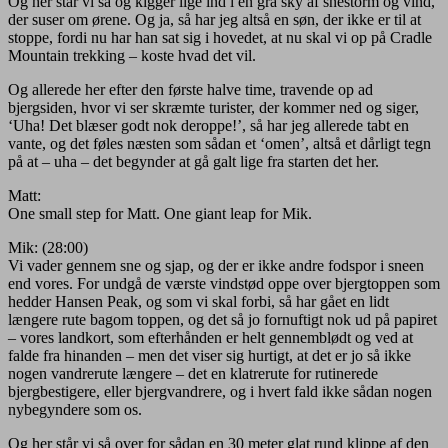
Og her står vi så og kigger lige ind i en grå sky af snestorm og vind,
der suser om ørene. Og ja, så har jeg altså en søn, der ikke er til at
stoppe, fordi nu har han sat sig i hovedet, at nu skal vi op på Cradle
Mountain trekking – koste hvad det vil.
Og allerede her efter den første halve time, travende op ad
bjergsiden, hvor vi ser skræmte turister, der kommer ned og siger,
‘Uha! Det blæser godt nok deroppe!’, så har jeg allerede tabt en
vante, og det føles næsten som sådan et ‘omen’, altså et dårligt tegn
på at – uha – det begynder at gå galt lige fra starten det her.
Matt:
One small step for Matt. One giant leap for Mik.
Mik: (28:00)
Vi vader gennem sne og sjap, og der er ikke andre fodspor i sneen
end vores. For undgå de værste vindstød oppe over bjergtoppen som
hedder Hansen Peak, og som vi skal forbi, så har gået en lidt
længere rute bagom toppen, og det så jo fornuftigt nok ud på papiret
– vores landkort, som efterhånden er helt gennemblødt og ved at
falde fra hinanden – men det viser sig hurtigt, at det er jo så ikke
nogen vandrerute længere – det en klatrerute for rutinerede
bjergbestigere, eller bjergvandrere, og i hvert fald ikke sådan nogen
nybegyndere som os.
Og her står vi så over for sådan en 30 meter glat rund klippe af den