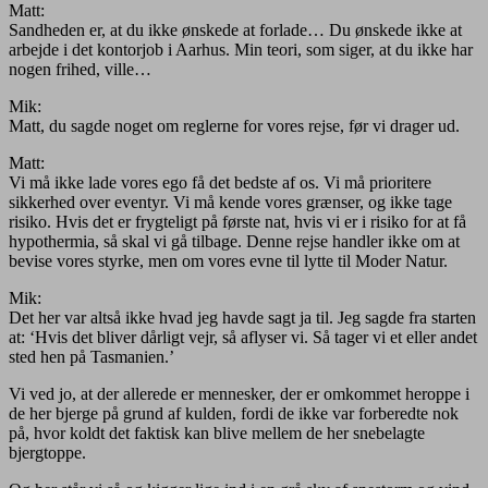
Matt:
Sandheden er, at du ikke ønskede at forlade… Du ønskede ikke at
arbejde i det kontorjob i Aarhus. Min teori, som siger, at du ikke har
nogen frihed, ville…
Mik:
Matt, du sagde noget om reglerne for vores rejse, før vi drager ud.
Matt:
Vi må ikke lade vores ego få det bedste af os. Vi må prioritere
sikkerhed over eventyr. Vi må kende vores grænser, og ikke tage
risiko. Hvis det er frygteligt på første nat, hvis vi er i risiko for at få
hypothermia, så skal vi gå tilbage. Denne rejse handler ikke om at
bevise vores styrke, men om vores evne til lytte til Moder Natur.
Mik:
Det her var altså ikke hvad jeg havde sagt ja til. Jeg sagde fra starten
at: ‘Hvis det bliver dårligt vejr, så aflyser vi. Så tager vi et eller andet
sted hen på Tasmanien.’
Vi ved jo, at der allerede er mennesker, der er omkommet heroppe i
de her bjerge på grund af kulden, fordi de ikke var forberedte nok
på, hvor koldt det faktisk kan blive mellem de her snebelagte
bjergtoppe.