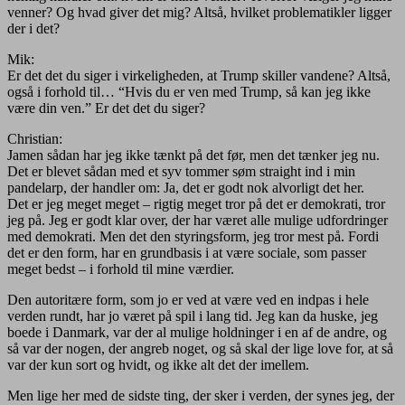
venner? Og hvad giver det mig? Altså, hvilket problematikler ligger
der i det?
Mik:
Er det det du siger i virkeligheden, at Trump skiller vandene? Altså,
også i forhold til… “Hvis du er ven med Trump, så kan jeg ikke
være din ven.” Er det det du siger?
Christian:
Jamen sådan har jeg ikke tænkt på det før, men det tænker jeg nu.
Det er blevet sådan med et syv tommer søm straight ind i min
pandelarp, der handler om: Ja, det er godt nok alvorligt det her.
Det er jeg meget meget – rigtig meget tror på det er demokrati, tror
jeg på. Jeg er godt klar over, der har været alle mulige udfordringer
med demokrati. Men det den styringsform, jeg tror mest på. Fordi
det er den form, har en grundbasis i at være sociale, som passer
meget bedst – i forhold til mine værdier.
Den autoritære form, som jo er ved at være ved en indpas i hele
verden rundt, har jo været på spil i lang tid. Jeg kan da huske, jeg
boede i Danmark, var der al mulige holdninger i en af de andre, og
så var der nogen, der angreb noget, og så skal der lige love for, at så
var der kun sort og hvidt, og ikke alt det der imellem.
Men lige her med de sidste ting, der sker i verden, der synes jeg, der