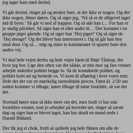
jeg tager ham med derind.
Vi går derind, ringer på og ønsker bare, at der ikke er nogen. Og der
ikke nogen, åbner døren. Og så siger jeg, ‘Nå så er de alligevel taget
ind til byen.’ Så går vi ned af trappen. Og så står han i… For han er
jo stadig påvirket. Så siger han et eller andet til… Der kommer i en
gruppe piger gående. Og så siger han ‘Hej piger!’ Og så siger de
‘Hej drenge!’ Og det bliver han interesseret i. Og så går han hen
mod dem. Og så… mig og mine to kammerater vi spurter bare den
anden vej.
Vi skal hele vejen derfra og hele vejen hjem til Høje Tåstrup, der
hvor jeg bor. Lige den aften var det sådan, at min mor og fars venner
arbejde indenfor politiet begge to. Så de kontaktede politiet, og
politiet kom ud og hentede os. Vi kom til afhøring i hver vores rum.
Hele det der var en mærkelig surrealistisk proces. Først kl. 2:50 om
natten kommer vi tilbage, kører tilbage til mine forældre, så var det
det.
Normalt hører man så ikke mere om det, men fordi vi har min
forældres venner, som jo arbejder på hovedet tæt, ringer så næste
dag og siger han er blevet taget, han har skudt en mand nede i
Harald Blåtand.
Der fik jeg et chok, fordi så spillede jeg hele filmen om alle de