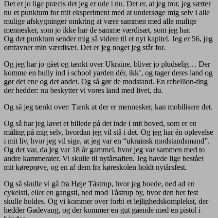
Det er jo lige præcis det jeg er ude i nu. Det er, at jeg tror, jeg sætter
nu et punktum for mit eksperiment med at undersøge mig selv i alle
mulige afskygninger omkring at være sammen med alle mulige
mennesker, som jo ikke har de samme værdisæt, som jeg har.
Og det punktum sender mig så videre til et nyt kapitel. Jeg er 56, jeg
omfavner min værdisæt. Det er jeg noget jeg står for.
Og jeg har jo gået og tænkt over Ukraine, bliver jo pludselig… Der
komme en bully ind i school yarden dér, ikk’, og tager deres land og
gør det ene og det andet. Og så gør de modstand. En rebellion-ting
der hedder: nu beskytter vi vores land med livet, du.
Og så jeg tænkt over: Tænk at der er mennesker, kan mobilisere det.
Og så har jeg lavet et billede på det inde i mit hoved, som er en
måling på mig selv, hvordan jeg vil stå i det. Og jeg har én oplevelse
i mit liv, hvor jeg vil sige, at jeg var en “ukrainsk modstandsmand”.
Og det var, da jeg var 18 år gammel, hvor jeg var sammen med to
andre kammerater. Vi skulle til nytårsaften. Jeg havde lige bestået
mit køreprøve, og en af dem fra køreskolen holdt nytårsfest.
Og så skulle vi gå fra Høje Tåstrup, hvor jeg boede, ned ad en
cykelsti, eller en gangsti, ned mod Tåstrup by, hvor den her fest
skulle holdes. Og vi kommer over forbi et lejlighedskomplekst, der
hedder Gadevang, og der kommer en gut gående med en pistol i