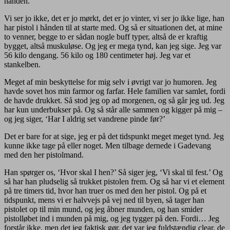
hånden.
Vi ser jo ikke, det er jo mørkt, det er jo vinter, vi ser jo ikke lige, han
har pistol i hånden til at starte med. Og så er situationen det, at mine
to venner, begge to er sådan nogle buff typer, altså de er kraftig
bygget, altså muskuløse. Og jeg er mega tynd, kan jeg sige. Jeg var
56 kilo dengang. 56 kilo og 180 centimeter høj. Jeg var et
stankelben.
Meget af min beskyttelse for mig selv i øvrigt var jo humoren. Jeg
havde sovet hos min farmor og farfar. Hele familien var samlet, fordi
de havde drukket. Så stod jeg op ad morgenen, og så går jeg ud. Jeg
har kun underbukser på. Og så står alle sammen og kigger på mig –
og jeg siger, ‘Har I aldrig set vandrene pinde før?’
Det er bare for at sige, jeg er på det tidspunkt meget meget tynd. Jeg
kunne ikke tage på eller noget. Men tilbage dernede i Gadevang
med den her pistolmand.
Han spørger os, ‘Hvor skal I hen?’ Så siger jeg, ‘Vi skal til fest.’ Og
så har han pludselig så trukket pistolen frem. Og så har vi et element
på tre timers tid, hvor han truer os med den her pistol. Og på et
tidspunkt, mens vi er halvvejs på vej ned til byen, så tager han
pistolet op til min mund, og jeg åbner munden, og han smider
pistolløbet ind i munden på mig, og jeg tygger på den. Fordi… Jeg
forstår ikke, men det jeg faktisk gør, det var jeg fuldstændig clear, de