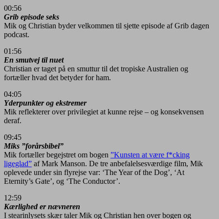
00:56
Grib episode seks
Mik og Christian byder velkommen til sjette episode af Grib dagen
podcast.
01:56
En smutvej til nuet
Christian er taget på en smuttur til det tropiske Australien og
fortæller hvad det betyder for ham.
04:05
Yderpunkter og ekstremer
Mik reflekterer over privilegiet at kunne rejse – og konsekvensen
deraf.
09:45
Miks ”forårsbibel”
Mik fortæller begejstret om bogen
”Kunsten at være f*cking
ligeglad”
af Mark Manson. De tre anbefalelsesværdige film, Mik
oplevede under sin flyrejse var: ‘The Year of the Dog’, ‘At
Eternity’s Gate’, og ‘The Conductor’.
12:59
Kærlighed er nævneren
I stearinlysets skær taler Mik og Christian hen over bogen og