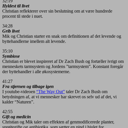
32:19
Hyldest til livet
Christian reflekterer over sin beslutning om at være hundrede
procent til stede i nuet.
34:28
Grib livet
Mik og Christian starter en snak om definitionen af det levende og
byttehandlerne imellem alt levende.
35:10
Symbiose
Christian er blevet inspireret af Dr Zach Bush og fortæller ivrigt om
menneskets tarmsystem og Jordens ”tarmsystem”. Konstant foregår
der byttehandler i alle økosystemerne.
41:27
Fra stjernen og tilbage igen
I youtube-videoen
“The Way Out”
taler Dr Zach Bush om
betydningen af, at vi mennesker har skrevet os selv ud af det, vi
kalder “Naturen”.
42:55
Gift og medicin
Christian og Mik taler om effekten af genmodificerede planter,
sprøjtegifte og antibiotika, som sætter en pind i hjulet for