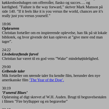
køkkenbordsdugen om offerroller, fiasko og succes…. og
kærlighed. ”Failure is the way forward,” skriver Mark Manson på
side 140. ”If it feels like it is you versus the world, chances are it’s
really just you versus yourself.”
18:06
Oplæseren
Christian fortæller om en inspirerende oplevelse, han fik på sit lokale
bibliotek, og hvor givende det kan opleves at ”give mere end man
tager”.
24:22
Livsbekræftende farvel
Christian har været til en god vens ”Wake” mindehøjtidelighed.
29:00
Gribende taler
Mik fortæller om rørende taler fra kendte film, herunder den nye
amerikanske film
’The Year of the Dog’.
30:19
’Funeral Blues’
Oplæsning af digt skrevet af W.H. Auden. Brugt til begravelsestalen
i filmen ”Fire bryllupper og en begravelse”