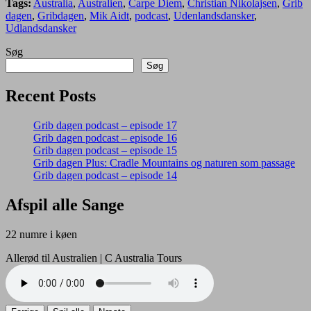
Tags:
Australia
,
Australien
,
Carpe Diem
,
Christian Nikolajsen
,
Grib
dagen
,
Gribdagen
,
Mik Aidt
,
podcast
,
Udenlandsdansker
,
Udlandsdansker
Søg
Søg
Recent Posts
Grib dagen podcast – episode 17
Grib dagen podcast – episode 16
Grib dagen podcast – episode 15
Grib dagen Plus: Cradle Mountains og naturen som passage
Grib dagen podcast – episode 14
Afspil alle Sange
22 numre i køen
Allerød til Australien | C Australia Tours