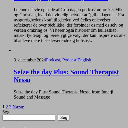
I denne ellevte episode af Grib dagen podcast udforsker Mik
og Christian, hvad det virkelig betyder at "gribe dagen." . Fra
nysgerrighedens kraft til glæden ved fælles oplevelser
reflekterer de over øjeblikke, der forbinder os med os selv og
verden omkring os. Vi hører også historier om fællesskab,
musik, lydterapi og bæredygtige valg, der kan inspirere os alle
til at leve mere tilstedeværende og holistisk.
3. december 2024
Podcast
,
Podcast English
Seize the day Plus: Sound Therapist
Nessa
Seize the day Plus: Sound Therapist Nessa from Innerji
Sound and Massage
Indlægsinddeling
1
2
3
Næste
Søg
Søg