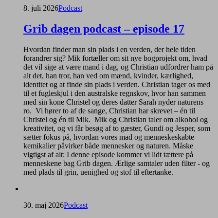
8. juli 2026
Podcast
Grib dagen podcast – episode 17
Hvordan finder man sin plads i en verden, der hele tiden
forandrer sig? Mik fortæller om sit nye bogprojekt om, hvad
det vil sige at være mand i dag, og Christian udfordrer ham på
alt det, han tror, han ved om mænd, kvinder, kærlighed,
identitet og at finde sin plads i verden. Christian tager os med
til et fugleskjul i den australske regnskov, hvor han sammen
med sin kone Christel og deres datter Sarah nyder naturens
ro. Vi hører to af de sange, Christian har skrevet – én til
Christel og én til Mik. Mik og Christian taler om alkohol og
kreativitet, og vi får besøg af to gæster, Gundi og Jesper, som
sætter fokus på, hvordan vores mad og menneskeskabte
kemikalier påvirker både mennesker og naturen. Måske
vigtigst af alt: I denne episode kommer vi lidt tættere på
menneskene bag Grib dagen. Ærlige samtaler uden filter - og
med plads til grin, uenighed og stof til eftertanke.
30. maj 2026
Podcast