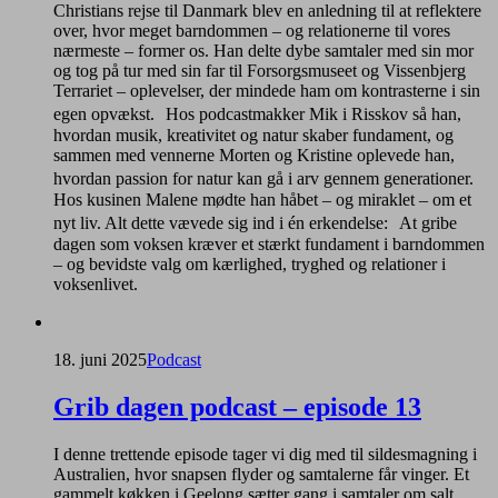
Christians rejse til Danmark blev en anledning til at reflektere
over, hvor meget barndommen – og relationerne til vores
nærmeste – former os. Han delte dybe samtaler med sin mor
og tog på tur med sin far til Forsorgsmuseet og Vissenbjerg
Terrariet – oplevelser, der mindede ham om kontrasterne i sin
egen opvækst. Hos podcastmakker Mik i Risskov så han,
hvordan musik, kreativitet og natur skaber fundament, og
sammen med vennerne Morten og Kristine oplevede han,
hvordan passion for natur kan gå i arv gennem generationer.
Hos kusinen Malene mødte han håbet – og miraklet – om et
nyt liv. Alt dette vævede sig ind i én erkendelse: At gribe
dagen som voksen kræver et stærkt fundament i barndommen
– og bevidste valg om kærlighed, tryghed og relationer i
voksenlivet.
18. juni 2025
Podcast
Grib dagen podcast – episode 13
I denne trettende episode tager vi dig med til sildesmagning i
Australien, hvor snapsen flyder og samtalerne får vinger. Et
gammelt køkken i Geelong sætter gang i samtaler om salt,