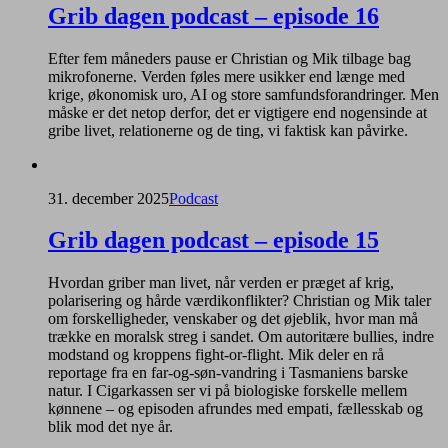
Grib dagen podcast – episode 16
Efter fem måneders pause er Christian og Mik tilbage bag
mikrofonerne. Verden føles mere usikker end længe med
krige, økonomisk uro, AI og store samfundsforandringer. Men
måske er det netop derfor, det er vigtigere end nogensinde at
gribe livet, relationerne og de ting, vi faktisk kan påvirke.
31. december 2025
Podcast
Grib dagen podcast – episode 15
Hvordan griber man livet, når verden er præget af krig,
polarisering og hårde værdikonflikter? Christian og Mik taler
om forskelligheder, venskaber og det øjeblik, hvor man må
trække en moralsk streg i sandet. Om autoritære bullies, indre
modstand og kroppens fight-or-flight. Mik deler en rå
reportage fra en far-og-søn-vandring i Tasmaniens barske
natur. I Cigarkassen ser vi på biologiske forskelle mellem
kønnene – og episoden afrundes med empati, fællesskab og
blik mod det nye år.