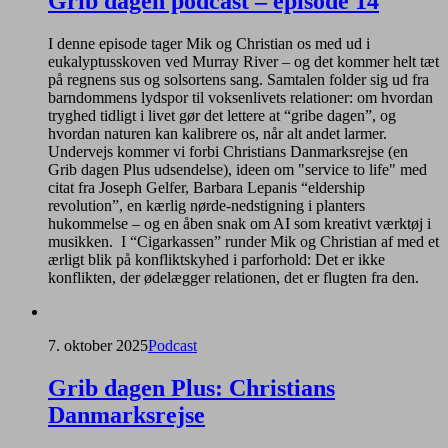
Grib dagen podcast – episode 14
I denne episode tager Mik og Christian os med ud i
eukalyptusskoven ved Murray River – og det kommer helt tæt
på regnens sus og solsortens sang. Samtalen folder sig ud fra
barndommens lydspor til voksenlivets relationer: om hvordan
tryghed tidligt i livet gør det lettere at “gribe dagen”, og
hvordan naturen kan kalibrere os, når alt andet larmer.
Undervejs kommer vi forbi Christians Danmarksrejse (en
Grib dagen Plus udsendelse), ideen om "service to life" med
citat fra Joseph Gelfer, Barbara Lepanis “eldership
revolution”, en kærlig nørde-nedstigning i planters
hukommelse – og en åben snak om AI som kreativt værktøj i
musikken. I “Cigarkassen” runder Mik og Christian af med et
ærligt blik på konfliktskyhed i parforhold: Det er ikke
konflikten, der ødelægger relationen, det er flugten fra den.
7. oktober 2025
Podcast
Grib dagen Plus: Christians
Danmarksrejse