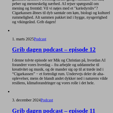
peber og menneskelig nærhed. AI rejser spørgsmål om
mening og fremtid: Vil vi nøjes med et "kæledyrsliv"?
Cigarkassen åbnes til dyb samtale om køn, biologi og kulturel
rummelighed. Alt sammen pakket ind i hygge, nysgerrighed
og vikingeånd. Grib dagen!
1. marts 2025
Podcast
Grib dagen podcast – episode 12
I denne tolvte episode ser Mik og Christian på, hvordan AI
forandrer vores hverdag – fra arbejde og uddannelse til
kreativitet og musik, og de mander sig op til at træde ind i
“Cigarkassen” − et fortroligt rum. Undervejs deler de aha-
oplevelser, mens de blandt andet dykker ned i naturens vilde
resiliens, klimaforandringer og vores rolle i det hele.
3. december 2024
Podcast
Grib dagen podcast – episode 11