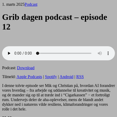
1. marts 2025
Podcast
Grib dagen podcast – episode
12
Podcast:
Download
Tilmeld:
Apple Podcasts
|
Spotify
|
Android
|
RSS
I denne tolvte episode ser Mik og Christian på, hvordan AI forandrer
vores hverdag – fra arbejde og uddannelse til kreativitet og musik,
og de mander sig op til at træde ind i “Cigarkassen” − et fortroligt
rum. Undervejs deler de aha-oplevelser, mens de blandt andet
dykker ned i naturens vilde resiliens, klimaforandringer og vores
rolle i det hele.