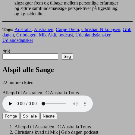
zigzagger frem og tilbage mellem personlige erfaringer
og større samfundsmæssige perspektiver på ligestilling
og kønsidentitet.
Tags:
Australia
,
Australien
,
Carpe Diem
,
Christian Nikolajsen
,
Grib
dagen
,
Gribdagen
,
Mik Aidt
,
podcast
,
Udenlandsdansker
,
Udlandsdansker
Søg
Søg
Afspil alle Sange
22 numre i køen
Allerød til Australien | C Australia Tours
Forrige
Spil alle
Næste
Allerød til Australien | C Australia Tours
Christians kvad til Mik | Grib dagen podcast