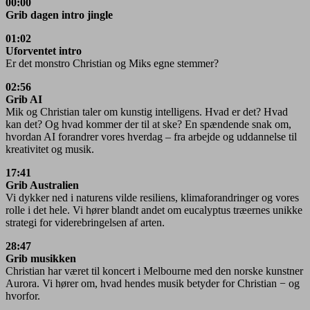
00:00
Grib dagen intro
jingle
01:02
Uforventet intro
Er det monstro Christian og Miks egne stemmer?
02:56
Grib AI
Mik og Christian taler om kunstig intelligens. Hvad er det? Hvad
kan det? Og hvad kommer der til at ske? En spændende snak om,
hvordan AI forandrer vores hverdag – fra arbejde og uddannelse til
kreativitet og musik.
17:41
Grib Australien
Vi dykker ned i naturens vilde resiliens, klimaforandringer og vores
rolle i det hele. Vi hører blandt andet om eucalyptus træernes unikke
strategi for viderebringelsen af arten.
28:47
Grib musikken
Christian har været til koncert i Melbourne med den norske kunstner
Aurora. Vi hører om, hvad hendes musik betyder for Christian − og
hvorfor.