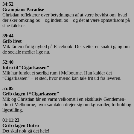
34:52
Grampians Paradise
Christian reflekterer over betydningen af at være bevidst om, hvad
der sker omkring os − og indeni os − og det at være opmærksom på
sine følelser.
39:44
Grib livet
Mik får en dårlig nyhed på Facebook. Det sætter en snak i gang om
de sociale medier lige nu.
52:40
Intro til “Cigarkassen”
Mik har fundet et særligt rum i Melbourne. Han kalder det
“Cigarkassen” − et sted, hvor mænd kan tale frit ud fra leveren.
55:05
Grib dagen i “Cigarkassen”
Mik og Christian får en varm velkomst i en eksklusiv Gentlemen-
klub i Melbourne, hvor samtalen drejer sig om kønsroller, forhold og
ligestilling.
01:11:23
Grib dagen Outro
Det skal nok gå det hele!