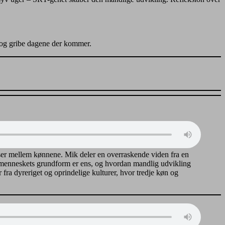
d og gribe dagene der kommer.
lser mellem kønnene. Mik deler en overraskende viden fra en
n menneskets grundform er ens, og hvordan mandlig udvikling
fra dyreriget og oprindelige kulturer, hvor tredje køn og