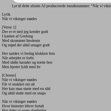
Lyt til dette afsnits AI producerede musiknummer: “Når vi vik
Lyrik
Når vi vikinger mødes
[Verse 1]
Der er et sted jeg kender godt
I kanten af Geelong
Med skrammet linoleum
Og mjød der altid smager godt
Her samles vi fredag klokken fem
Når arbejdet er forbi
Med slidte hænder og trætte ben
Men hjertet fyldt med liv
[Chorus]
Når vi vikinger mødes
Får vi snakket om alt
Her kan man starte med en sild
Og altid slutte med en snaps
Når vi vikinger mødes
Hvor historier bliver fortalt
Her deler vi vores dagligdag