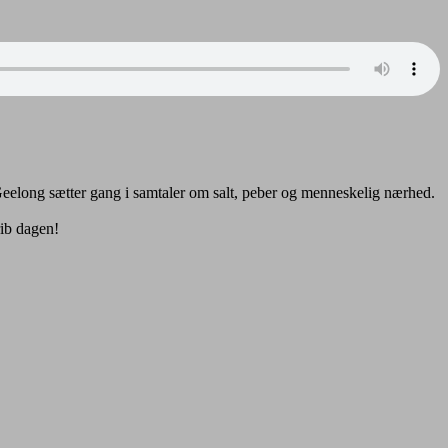
 Geelong sætter gang i samtaler om salt, peber og menneskelig nærhed.
rib dagen!