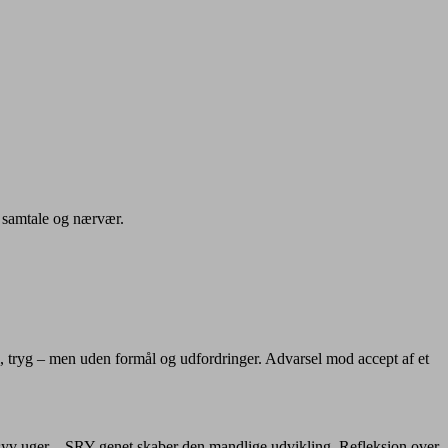
, samtale og nærvær.
, tryg – men uden formål og udfordringer. Advarsel mod accept af et
 syv uger – SRY-genet skaber den mandlige udvikling. Refleksion over