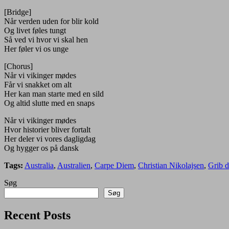
[Bridge]
Når verden uden for blir kold
Og livet føles tungt
Så ved vi hvor vi skal hen
Her føler vi os unge
[Chorus]
Når vi vikinger mødes
Får vi snakket om alt
Her kan man starte med en sild
Og altid slutte med en snaps
Når vi vikinger mødes
Hvor historier bliver fortalt
Her deler vi vores dagligdag
Og hygger os på dansk
Tags:
Australia
,
Australien
,
Carpe Diem
,
Christian Nikolajsen
,
Grib 
Søg
Søg
Recent Posts