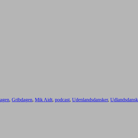
dagen
,
Gribdagen
,
Mik Aidt
,
podcast
,
Udenlandsdansker
,
Udlandsdansk