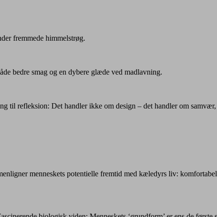
under fremmede himmelstrøg.
r både bedre smag og en dybere glæde ved madlavning.
ng til refleksion: Det handler ikke om design – det handler om samvær
menligner menneskets potentielle fremtid med kæledyrs liv: komfortabel
Fascinerende biologisk viden: Menneskets ‘grundform’ er ens de første