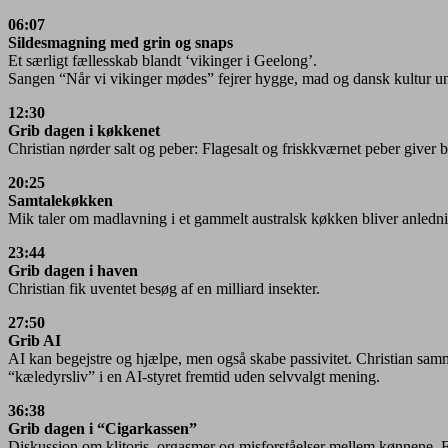
06:07
Sildesmagning med grin og snaps
Et særligt fællesskab blandt ‘vikinger i Geelong’.
Sangen “Når vi vikinger mødes” fejrer hygge, mad og dansk kultur 
12:30
Grib dagen i køkkenet
Christian nørder salt og peber: Flagesalt og friskkværnet peber give
20:25
Samtalekøkken
Mik taler om madlavning i et gammelt australsk køkken bliver anledni
23:44
Grib dagen i haven
Christian fik uventet besøg af en milliard insekter.
27:50
Grib AI
AI kan begejstre og hjælpe, men også skabe passivitet. Christian sam
“kæledyrsliv” i en AI-styret fremtid uden selvvalgt mening.
36:38
Grib dagen i “Cigarkassen”
Diskussion om klitoris, orgasmer og misforståelser mellem kønnene. 