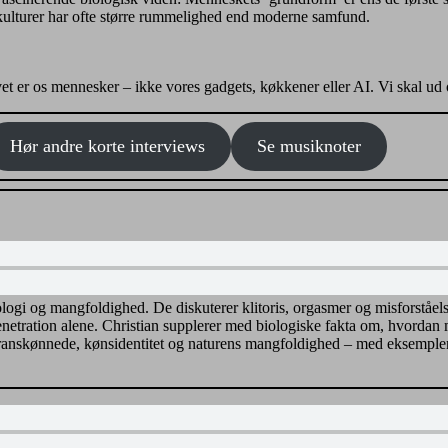
kulturer har ofte større rummelighed end moderne samfund.
ivet er os mennesker – ikke vores gadgets, køkkener eller AI. Vi skal u
Hør andre korte interviews
Se musiknoter
logi og mangfoldighed. De diskuterer klitoris, orgasmer og misforståe
penetration alene. Christian supplerer med biologiske fakta om, hvorda
transkønnede, kønsidentitet og naturens mangfoldighed – med eksempler 