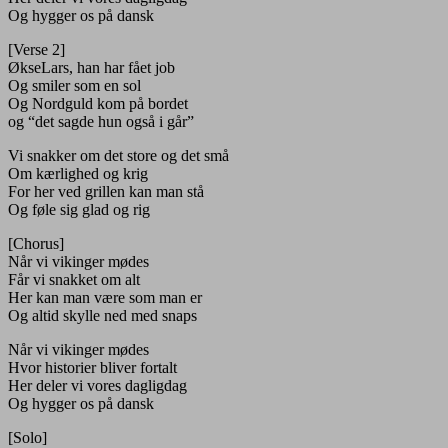
Og hygger os på dansk
[Verse 2]
ØkseLars, han har fået job
Og smiler som en sol
Og Nordguld kom på bordet
og “det sagde hun også i går”
Vi snakker om det store og det små
Om kærlighed og krig
For her ved grillen kan man stå
Og føle sig glad og rig
[Chorus]
Når vi vikinger mødes
Får vi snakket om alt
Her kan man være som man er
Og altid skylle ned med snaps
Når vi vikinger mødes
Hvor historier bliver fortalt
Her deler vi vores dagligdag
Og hygger os på dansk
[Solo]