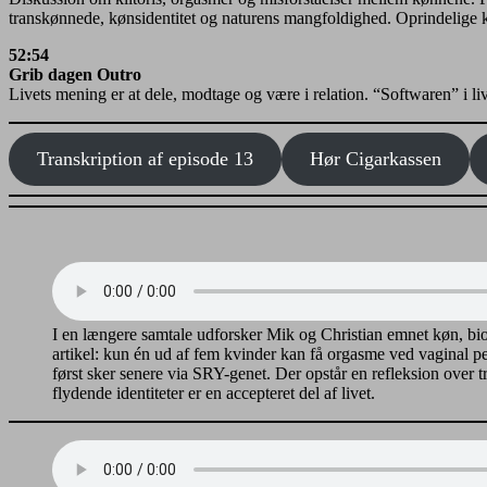
transkønnede, kønsidentitet og naturens mangfoldighed. Oprindelige 
52:54
Grib dagen Outro
Livets mening er at dele, modtage og være i relation. “Softwaren” i l
Transkription af episode 13
Hør Cigarkassen
I en længere samtale udforsker Mik og Christian emnet køn, bio
artikel: kun én ud af fem kvinder kan få orgasme ved vaginal 
først sker senere via SRY-genet. Der opstår en refleksion over 
flydende identiteter er en accepteret del af livet.