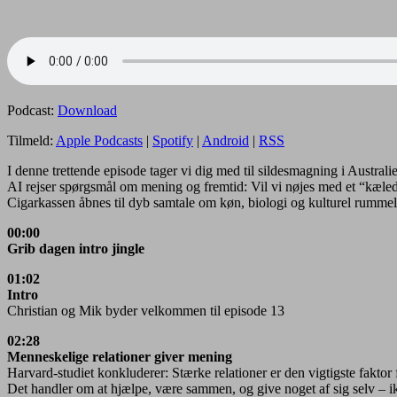
Podcast:
Download
Tilmeld:
Apple Podcasts
|
Spotify
|
Android
|
RSS
I denne trettende episode tager vi dig med til sildesmagning i Austra
AI rejser spørgsmål om mening og fremtid: Vil vi nøjes med et “kæled
Cigarkassen åbnes til dyb samtale om køn, biologi og kulturel rumme
00:00
Grib dagen intro
jingle
01:02
Intro
Christian og Mik byder velkommen til episode 13
02:28
Menneskelige relationer giver mening
Harvard-studiet konkluderer: Stærke relationer er den vigtigste faktor 
Det handler om at hjælpe, være sammen, og give noget af sig selv –