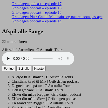
Grib dagen podcast – episode 17
Grib dagen podcast – episode 16
Grib dagen podcast – episode 15
Grib dagen Plus: Cradle Mountains og naturen som passage
Grib dagen podcast – episode 14
Afspil alle Sange
22 numre i køen
Allerød til Australien | C Australia Tours
Forrige
Spil alle
Næste
Allerød til Australien | C Australia Tours
Christians kvad til Mik | Grib dagen podcast
Degnehusene på tur | C Australia Tours
Den ægte vare | C Australia Tours
Elsker din måde Reggae | Grib dagen podcast
Elsker din måde Slow | Grib dagen podcast
En Mand der Bygger | C Australia Tours
Fuck Motherfucker | C Australia Tours